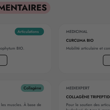
MENTAIRES
Articulations
MEDICINAL
BEST-SELLER
CURCUMA BIO
agophytum BIO.
Mobilité articulaire et c
Collagène
MEDIEXPERT
NOUVEAUTÉ
COLLAGÈNE TRIPEPTID
e, les muscles. À base de
Pour le soutien des artic