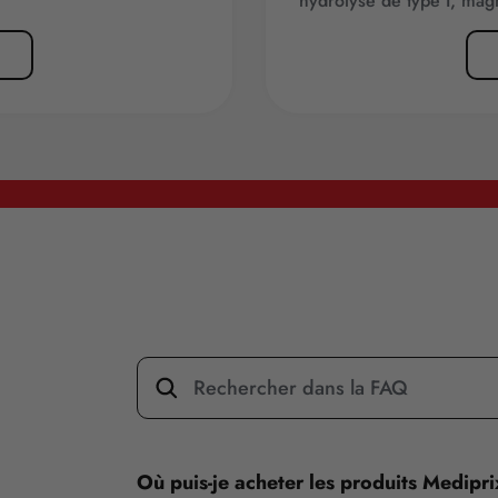
hydrolysé de type I, mag
Où puis-je acheter les produits Medipr