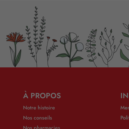
À PROPOS
I
Notre histoire
Men
Nos conseils
Pol
Nos pharmacies