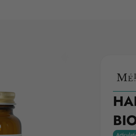
HA
BI
Articula