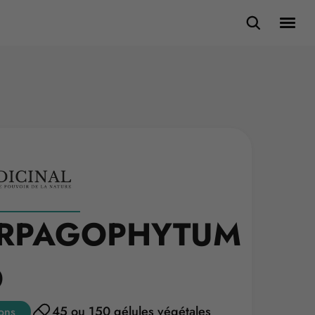
RPAGOPHYTUM
O
45 ou 150 gélules végétales
tions