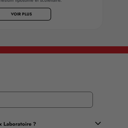
nésium liposomé et scutellaire.
VOIR PLUS
ix Laboratoire ?