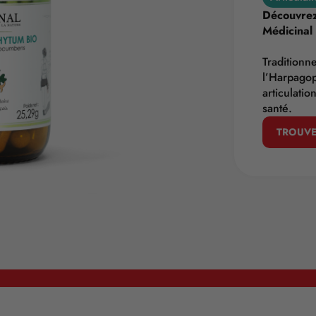
Découvrez
Médicinal 
Traditionne
l’Harpago
articulatio
santé.
TROUVE