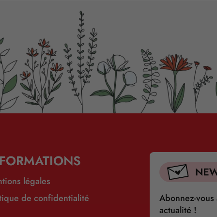
NFORMATIONS
tions légales
itique de confidentialité
Abonnez-vous à
actualité !