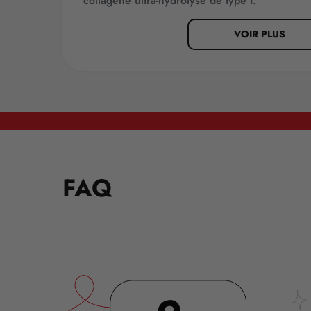
collagène ultra-hydrolysé de type I.
VOIR PLUS
FAQ