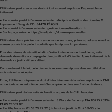
décès.
L’Utilisateur peut exercer ses droits à tout moment auprès du Responsable du
traitement :
● Par courrier postal à l’adresse suivante : Médiprix – Gestion des données 9
Impasse de l’Etang de l’Or 34470 PÉROLS
● Par courriel à l’adresse suivante : gestion-donnees@mediprix.fr
● Sur la page suivante https://mediprix.fr/donnees-personnelles
L’Utilisateur devra préciser dans sa demande ses noms, prénoms, adresse e-mail ou
adresse postale à laquelle il souhaite que la réponse lui parvienne.
Pour des raisons de sécurité et afin d’éviter toute demande frauduleuse, cette
demande devra être accompagnée d’un justificatif d’identité. Après traitement de la
demande ce justificatif sera détruit.
Conformément à la loi, cette demande recevra une réponse dans un délai d’un
mois suivant sa réception.
Enfin, l’Utilisateur dispose du droit d’introduire une réclamation auprès de la CNIL
ou de toute autre autorité de contrôle compétente dans son Etat de résidence.
L’Utilisateur peut réaliser cette réclamation auprès de la CNIL française :
● Par courrier postal à l’adresse suivante : 3 Place de Fontenoy TSA 80715 75334
PARIS CEDEX 07
● Par téléphone au 01 53 73 22 22 (du lundi au jeudi de 9h à 18h30 / le