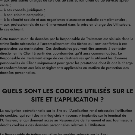
– aux prestataires chargés de services de satisfaction client ou de services après-
vente ;
– à ses conseils juridiques ;
– à son cabinet comptable ;
– à la sécurité sociale et aux organismes d’assurance maladie complémentaire ;
– aux professionnels de santé intervenant dans la prise en charge des Utilisateurs,
le cas échéant.
Cette transmission de données par le Responsable de Traitement est réalisée dans la
stricte limite nécessaire à l’accomplissement des tâches qui sont conférées à ces
prestataires ou destinataires. Ces destinataires pourront être amenés à contacter
directement le Client à partir des coordonnées qu’il aura communiquées. Le
Responsable de Traitement exige de ces destinataires qu’ils utilisent les données
personnelles du Client uniquement pour gérer les prestations dont ils ont la charge
et conformément aux lois et règlements applicables en matière de protection des
données personnelles.
QUELS SONT LES COOKIES UTILISÉS SUR LE
SITE ET L’APPLICATION ?
La navigation opérationnelle sur le Site ou l’Application rend nécessaire l’utilisation
de cookies, qui sont des mini-logiciels « traceurs » implantés sur le terminal de
l’Utilisateur, et qui donnent accès au Responsable de traitement et aux fournisseurs
desdits cookies à des données personnelles relatives à l’Utilisateur.
Le Responsable de traitement utilise les cookies suivants sur le Site :