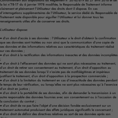
Conformément aux dispositions du Règlement n° 2016/679 du 27 avril 2016 et de
la loi n°78-17 du 6 janvier 1978 modifiée, le Responsable de Traitement informe
clairement et pleinement l’Utilisateur des droits dont il dispose. En cas
d’interrogations supplémentaires de l’Utilisateur, le service dédié du Responsable de
Traitement reste disponible pour aiguiller l’Utilisateur et lui donner tous les
renseignements utiles afin de conserver ses droits.
L’utilisateur dispose:
● d’un droit d’accès à ses données : l’Utilisateur a le droit d’obtenir la confirmation
que ses données sont traitées ou non ainsi que la communication d’une copie de
ses données et des informations relatives aux caractéristiques du traitement réalisé
sur ces données ;
● d’un droit à la rectification des informations inexactes et des données incomplètes
;
● d’un droit à l’effacement des données qui ne sont plus nécessaires au traitement,
d’un droit de retirer son consentement au traitement, d’un droit d’opposition au
traitement de ses données lorsqu’il n’existe pas de motifslégitimes et impérieux
justifiant le traitement, d’un droit d’opposition à la prospection commerciale ;
● d’un droit à la limitation du traitement en cas d’inexactitude des données pendant
le temps de leur vérification, ou lorsqu’elles ne sont plus nécessaires qu’à l’exercice
d’un droit en justice ;
● d’un droit à la portabilité de ses données, afin de demander la transmission à un
autre responsable des données fournies avec son consentement ou à l’occasion de
la conclusion du contrat ;
● d’un droit de ne pas faire l’objet d’une décision fondée exclusivement sur un
traitement automatisé produisant des effets juridiques significatifs le concernant ;
● d’un droit de définir des directives relatives au sort de ses données après son