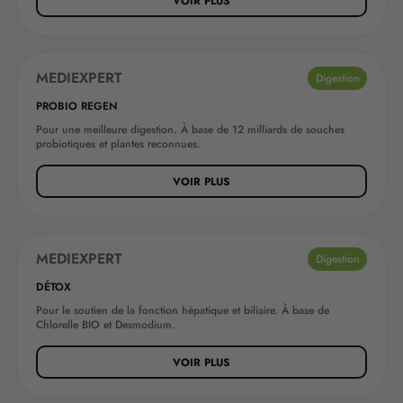
VOIR PLUS
MEDIEXPERT
BEST-SELLER
Digestion
PROBIO REGEN
Pour une meilleure digestion. À base de 12 milliards de souches
probiotiques et plantes reconnues.
VOIR PLUS
MEDIEXPERT
Digestion
DÉTOX
Pour le soutien de la fonction hépatique et biliaire. À base de
Chlorelle BIO et Desmodium.
VOIR PLUS