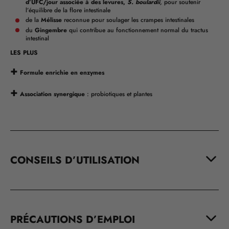
d’UFC/jour associée à des levures,
S. boulardii
,
pour soutenir
l’équilibre de la flore intestinale
de la
Mélisse
reconnue pour soulager les crampes intestinales
du
Gingembre
qui contribue au fonctionnement normal du tractus
intestinal
LES PLUS
+
Formule enrichie en enzymes
+
Association synergique
: probiotiques et plantes
CONSEILS D’UTILISATION
PRÉCAUTIONS D’EMPLOI