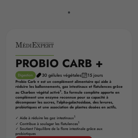
PROBIO CARB +
30 gélules végétales
15 jours
Digestion
Probio Carb + est un complément alimentaire qui aide à
réduire les ballonnements, gaz intestinaux et flatulences grâce
1
au Charbon végétal activé
. Sa formule complète apporte en
complément une enzyme reconnue pour sa capacité à
décomposer les sucres, l'alpha-galactosidase, des levures,
probiotiques et une association de plantes dosées en actifs.
1
✓ Aide à réduire les gaz intestinaux
1
✓ Contribue à soulager les flatulences
✓ Soutient l'équilibre de la flore intestinale grâce aux
probiotiques