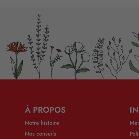
À PROPOS
I
Notre histoire
Men
Nos conseils
Pol