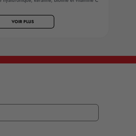
e hyaluronique, kératine, biotine et vitamine C
VOIR PLUS