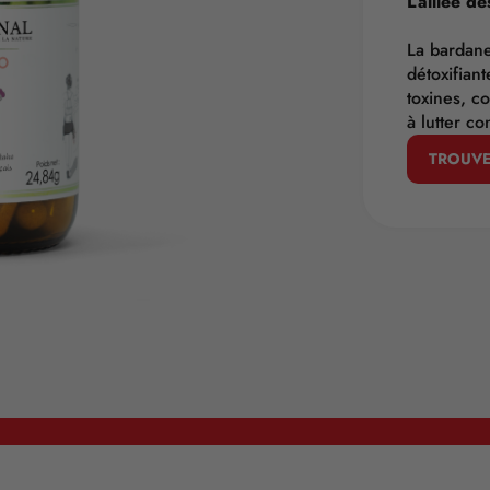
L’alliée d
La bardane
détoxifiant
toxines, c
à lutter c
TROUVE