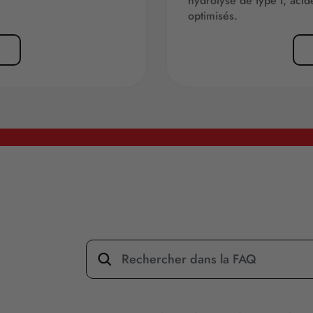
hydrolysé de type I, acid
optimisés.