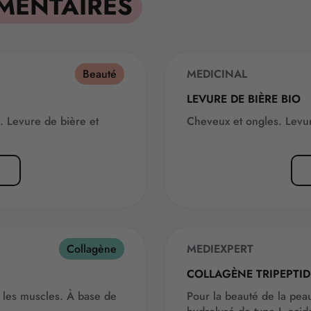
MENTAIRES
Beauté
MEDICINAL
BEST-SELLER
LEVURE DE BIÈRE BIO
. Levure de bière et
Cheveux et ongles. Levure
Collagène
MEDIEXPERT
NOUVEAUTÉ
COLLAGÈNE TRIPEPTID
e, les muscles. À base de
Pour la beauté de la pea