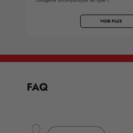
collagène ultra-hydrolysé de type I.
VOIR PLUS
FAQ