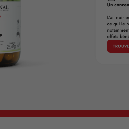
Un concen
L’ail noir 
ce qui le r
notamment 
effets bén
TROUVE