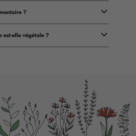
mentaire ?
 est-elle végétale ?