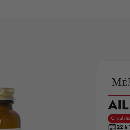
AIL
Circulati
22 à 