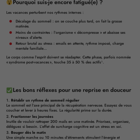
Pourquoi suis-je encore fatigué(e) ?
Les vacances perturbent nos rythmes internes :
Décalage du sommeil : on se couche plus tard, on fait la grasse
matinée.
Moins de contraintes : l’organisme « décompresse » et abaisse ses
niveaux d’alerte.
Retour brutal au stress : emails en attente, rythme imposé, charge
mentale familiale…
Le corps comme l’esprit doivent se réadapter. Cette phase, parfois nommée
« syndrome post-vacances », touche 35 à 50 % des actifs¹.
Les bons réflexes pour une reprise en douceur
Rétablir un rythme de sommeil régulier
Le sommeil est l’axe principal de la récupération nerveuse. Essayez de vous
coucher et lever à heures fixes. La régularité prime sur la durée.
Fractionner les journées
Inutile de vouloir rattraper 200 mails en une matinée. Priorisez, organisez,
déléguez si besoin. L’effet de surcharge cognitive est un stress en soi.
Bouger dès le matin
Une simple marche ou 10 minutes d’étirements stimulent l’énergie et