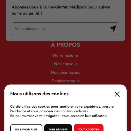
Abonnez-vous à la newsletter Médiprix pour suivre
notre actualité !
À PROPOS
Notre histoire
Nos conseils
Nos pharmacies
Contactez-nous
INFORMATIONS
Nous utilisons des cookies.
Mentions légales
Politique de confidentialité
Ce site utilise des cookies pour améliorer votre expérience, mesurer
l’audience et vous proposer des contenus adaptés.
En poursuivant votre navigation, vous acceptez leur utilisation.
EN SAVOIR PLUS
TOUT REFUSER
TOUT ACCEPTER