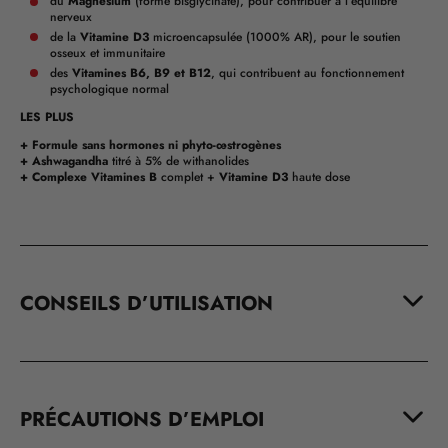
du
Magnésium
(forme bisglycinate), pour contribuer à l’équilibre
nerveux
de la
Vitamine D3
microencapsulée (1000% AR), pour le soutien
osseux et immunitaire
des
Vitamines B6, B9 et B12
, qui contribuent au fonctionnement
psychologique normal
LES PLUS
+ Formule sans hormones ni phyto-œstrogènes
+ Ashwagandha
titré à 5% de withanolides
+ Complexe
Vitamines B
complet +
Vitamine D3
haute dose
CONSEILS D’UTILISATION
PRÉCAUTIONS D’EMPLOI