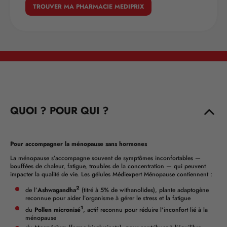
TROUVER MA PHARMACIE MEDIPRIX
QUOI ? POUR QUI ?
Pour accompagner la ménopause sans hormones
La ménopause s’accompagne souvent de symptômes inconfortables —
bouffées de chaleur, fatigue, troubles de la concentration — qui peuvent
impacter la qualité de vie. Les gélules Médiexpert Ménopause contiennent :
2
de l’
Ashwagandha
(titré à 5% de withanolides), plante adaptogène
reconnue pour aider l’organisme à gérer le stress et la fatigue
1
du
Pollen micronisé
, actif reconnu pour réduire l’inconfort lié à la
ménopause