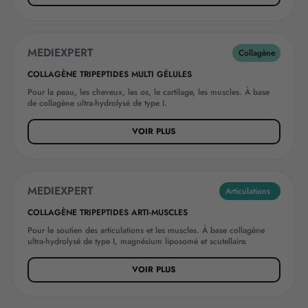
MEDIEXPERT
NOUVEAUTÉ
Collagène
COLLAGÈNE TRIPEPTIDES MULTI GÉLULES
Pour la peau, les cheveux, les os, le cartilage, les muscles. À base
de collagène ultra-hydrolysé de type I.
VOIR PLUS
MEDIEXPERT
NOUVEAUTÉ
Articulations
COLLAGÈNE TRIPEPTIDES ARTI-MUSCLES
Pour le soutien des articulations et les muscles. À base collagène
ultra-hydrolysé de type I, magnésium liposomé et scutellaire.
VOIR PLUS