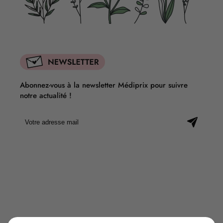
Abonnez-vous à la newsletter Médiprix pour suivre
notre actualité !
À PROPOS
Notre histoire
Nos conseils
Nos pharmacies
Contactez-nous
INFORMATIONS