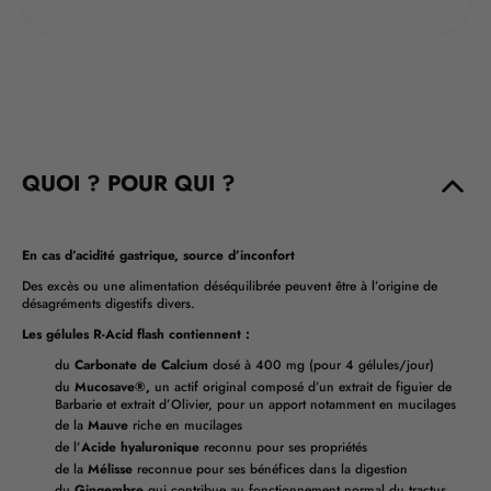
QUOI ? POUR QUI ?
En cas d’acidité gastrique, source d’inconfort
Des excès ou une alimentation déséquilibrée peuvent être à l’origine de
désagréments digestifs divers.
Les gélules R-Acid flash contiennent :
du
Carbonate de Calcium
dosé à 400 mg (pour 4 gélules/jour)
du
Mucosave®,
un actif original composé d’un extrait de figuier de
Barbarie et extrait d’Olivier, pour un apport notamment en mucilages
de la
Mauve
riche en mucilages
de l’
Acide hyaluronique
reconnu pour ses propriétés
de la
Mélisse
reconnue pour ses bénéfices dans la digestion
du
Gingembre
qui contribue au fonctionnement normal du tractus