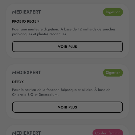
MEDIEXPERT
BEST-SELLER
Digestion
PROBIO REGEN
Pour une meilleure digestion. À base de 12 milliards de souches
probiotiques et plantes reconnues.
VOIR PLUS
MEDIEXPERT
Digestion
DÉTOX
Pour le soutien de la fonction hépatique et biliaire. À base de
Chlorelle BIO et Desmodium.
VOIR PLUS
MEDIEXPERT
Confort féminin