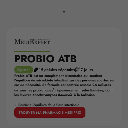
PROBIO ATB
15 gélules végétales
7 jours
Digestion
Probio ATB est un complément alimentaire qui soutient
l'équilibre du microbiote intestinal sur des périodes courtes en
cas de nécessité. Sa formule concentrée associe 24 milliards
1
de souches probiotiques
rigoureusement sélectionnées, dont
les levures
Saccharomyces Boulardii
, à la Salicaire.
1
✓ Soutient l'équilibre de la flore intestinale
TROUVER MA PHARMACIE MEDIPRIX