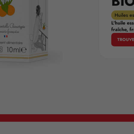
BI
Huiles es
L'huile es
fraîche, fr
TROUVE