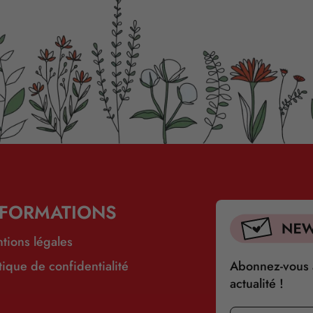
NFORMATIONS
tions légales
itique de confidentialité
Abonnez-vous à
actualité !