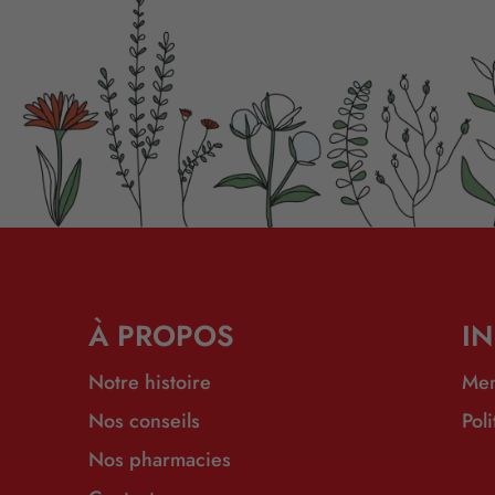
À PROPOS
I
Notre histoire
Men
Nos conseils
Pol
Nos pharmacies