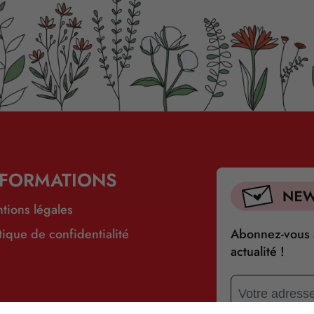
NFORMATIONS
tions légales
itique de confidentialité
Abonnez-vous à
actualité !