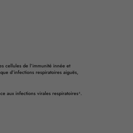
s cellules de l’immunité innée et
que d’infections respiratoires aiguës,
e aux infections virales respiratoires⁴.