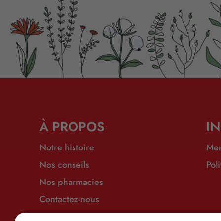
À PROPOS
I
Notre histoire
Men
Nos conseils
Pol
Nos pharmacies
Contactez-nous